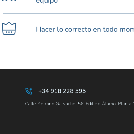
equipo
Hacer lo correcto en todo mo
+34 918 228 595
Calle Serrano Galvache, 56. Edificio Álamo. Planta