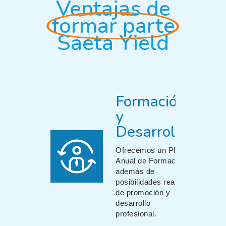
Ventajas de
formar parte
Saeta Yield
Formación
y
Desarrollo
Ofrecemos un Plan
Anual de Formación
además de
posibilidades reales
de promoción y
desarrollo
profesional.