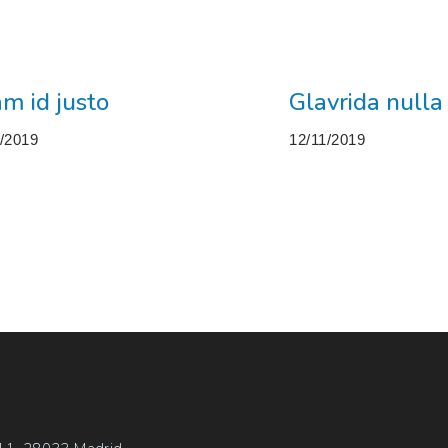
am id justo
Glavrida null
1/2019
12/11/2019
M