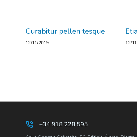
Curabitur pellen tesque
Eti
12/11/2019
12/1
+34 918 228 595