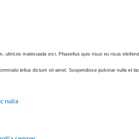
ultrices malesuada orci. Phasellus quis risus eu risus eleifen
 commodo tellus dictum sit amet. Suspendisse pulvinar nulla et la
ac nulla
ingilla semper