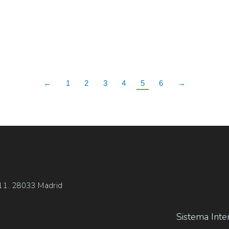
←
1
2
3
4
5
6
→
 11. 28033 Madrid
Sistema Inte