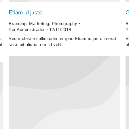
Etiam id justo
G
Branding
,
Marketing
,
Photography
B
Por
Administrador
12/11/2019
P
.
Sed molestie sollicitudin tempor. Etiam id justo in erat
V
at
suscipit aliquet non id velit.
u